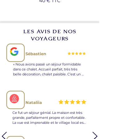
40 € TTC
LES AVIS DE NOS
VOYAGEURS
Sébastien
« Nous avons passé un séjour formidable 
dans ce chalet. Accueil parfait, très très 
belle décoration, chalet paisible. C’est un 
chalet cinq étoiles ! Je le recommande 
vivement. Merci à vous pour ce séjour ! »
Nataliia
Ce fut un séjour génial. La maison est très 
grande, parfaitement propre et confortable. 
La vue est imprenable et le village local est 
très agréable. Les processus d'arrivée et de 
départ étaient faciles et flexibles. L'hôte a 
toujours été réactif et a répondu très 