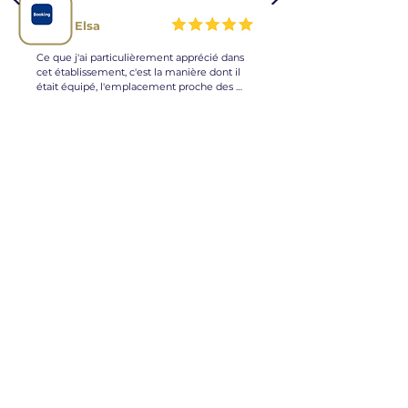
rapidement. Dans l'ensemble, nous (un 
groupe de 8 personnes) avons vraiment 
Elsa
apprécié notre séjour dans cette maison.
Ce que j'ai particulièrement apprécié dans 
cet établissement, c'est la manière dont il 
était équipé, l'emplacement proche des 
pistes et le propriétaire très attentif et 
réactif.

Tout était parfait!
Inscrivez-vous à la newsletter et 
recevez les actualités et les offres 
promotionnelles
Votre adresse e-mail
*